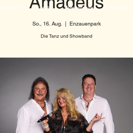
Amadeus
peisekarte
Events
Reservierung
Standort &
So., 16. Aug.
  |  
Enzauenpark
Die Tanz und Showband