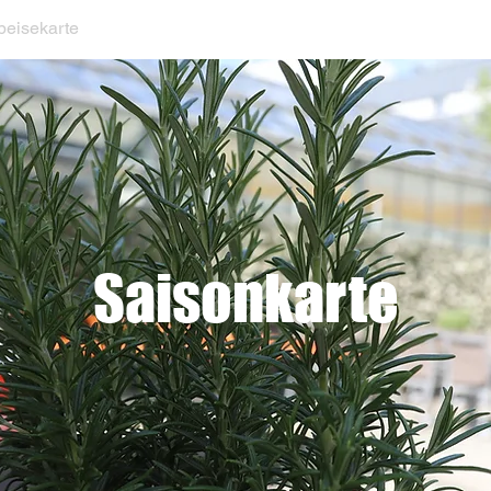
peisekarte
Events
Reservierung
Standort &
Saisonkarte