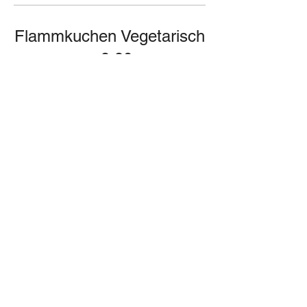
Flammkuchen Vegetarisch
– 9,90
Mit Champignons, Tomaten und Mais
Gyrosteller – 12,90
Mit Tzatziki, Krautsalat und Pommes
Chicken Wings – 11,90
Mit BBQ-Soße und Pommes